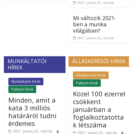
2021. június 23., szerda
Mi változik 2021-
ben a munka
világában?
2021. június 23., szerda
MUNKÁLTATÓI
ÁLLÁSKERESŐI HÍREK
HÍREK
Álláskeresői hírek
Munkáltatói hírek
Paktum hírek
Paktum hírek
Közel 100 ezerrel
Minden, amit a
csökkent
kata 3 milliós
januárban a
határáról tudni
foglalkoztatotta
érdemes
k létszáma
2021. június 23., szerda
2021. június 23., szerda