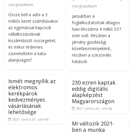
csurgoipaktum
csurgoipaktum
Össze kell-e adni a 3
Januárban a
milliós keret számításakor
foglalkoztatottak átlagos
az egymással kapcsolt
havi létszáma 4 millió 537
vállalkozásoknak
ezer volt. Részben a
kiszámlázott összegeket,
járvány gazdasági
és mikor érdemes
következményeként,
szüneteltetni a kata-
részben a szezonális
alanyiságot?
hatások
Ismét megnyílik az
230 ezren kaptak
elektromos
eddig digitális
kerékpárok
alapképzést
kedvezményes
Magyarországon
vásárlásának
2021. június 23., szerda
lehetősége
2021. június 23., szerda
Mi változik 2021-
ben a munka