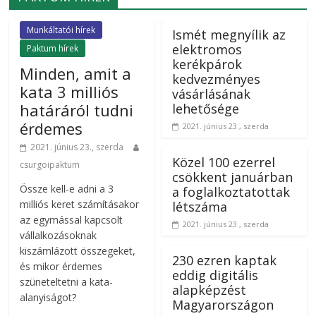
Munkáltatói hírek
Ismét megnyílik az
elektromos
Paktum hírek
kerékpárok
Minden, amit a
kedvezményes
kata 3 milliós
vásárlásának
határáról tudni
lehetősége
érdemes
2021. június 23., szerda
2021. június 23., szerda
Közel 100 ezerrel
csurgoipaktum
csökkent januárban
Össze kell-e adni a 3
a foglalkoztatottak
milliós keret számításakor
létszáma
az egymással kapcsolt
2021. június 23., szerda
vállalkozásoknak
kiszámlázott összegeket,
230 ezren kaptak
és mikor érdemes
eddig digitális
szüneteltetni a kata-
alapképzést
alanyiságot?
Magyarországon