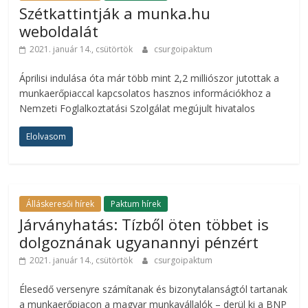
Szétkattintják a munka.hu
weboldalát
2021. január 14., csütörtök
csurgoipaktum
Áprilisi indulása óta már több mint 2,2 milliószor jutottak a
munkaerőpiaccal kapcsolatos hasznos információkhoz a
Nemzeti Foglalkoztatási Szolgálat megújult hivatalos
Elolvasom
Álláskeresői hírek
Paktum hírek
Járványhatás: Tízből öten többet is
dolgoznának ugyanannyi pénzért
2021. január 14., csütörtök
csurgoipaktum
Élesedő versenyre számítanak és bizonytalanságtól tartanak
a munkaerőpiacon a magyar munkavállalók – derül ki a BNP