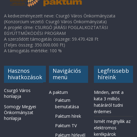
A kedvezményezett neve: Csurgó Város Önkormányzata
(Konzorcium vezető: Csurgó Város Önkormányzata)
A projekt címe: CSURGÓ JÁRÁSI FOGLALKOZTATÁSI
EGYÜTTMŰKÖDÉSI PROGRAM
A szerződött támogatás összege: 59.470.428 Ft
(Teljes összeg: 350.000.000 Ft)
A támogatás mértéke: 100 %
Hasznos
Navigációs
Legfrissebb
hivatkozások
menü
híreink
Csurgó Város
A paktum
Minden, amit a
honlapja
kata 3 milliós
Paktum
határáról tudni
Somogy Megyei
bemutatása
érdemes
Önkormányzat
Paktum hírek
honlapja
Ismét megnyílik az
Paktum TV
elektromos
kerékpárok
Paktum hírlevél