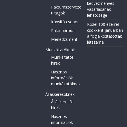
kedvezményes
Paktumszerveze
vásárlásának
ti tagok
lehetősége
Irányító csoport
Közel 100 ezerrel
csökkent januárban
Paktumiroda
a foglalkoztatottak
Menedzsment
létszáma
Munkáltatóknak
Munkáltatói
hírek
Hasznos
információk
munkáltatóknak
Álláskeresőknek
Álláskeresői
hírek
Hasznos
információk