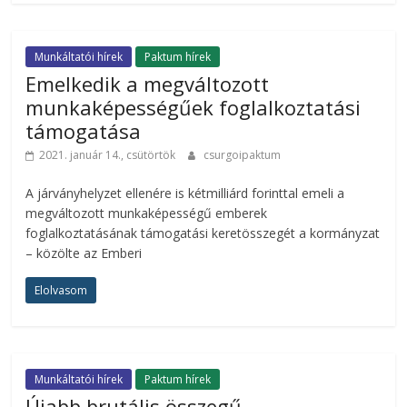
Munkáltatói hírek
Paktum hírek
Emelkedik a megváltozott
munkaképességűek foglalkoztatási
támogatása
2021. január 14., csütörtök
csurgoipaktum
A járványhelyzet ellenére is kétmilliárd forinttal emeli a
megváltozott munkaképességű emberek
foglalkoztatásának támogatási keretösszegét a kormányzat
– közölte az Emberi
Elolvasom
Munkáltatói hírek
Paktum hírek
Újabb brutális összegű