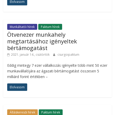
Elolvasom
Munkáltatói hírek
Paktum hírek
Ötvenezer munkahely
megtartásához igényeltek
bértámogatást
2021. január 14., csütörtök
csurgoipaktum
Eddig mintegy 7 ezer vállalkozás igényelte több mint 50 ezer
munkavállalójára az ágazati bértámogatást összesen 5
milliárd forint értékben –
Elolvasom
Álláskeresői hírek
Paktum hírek