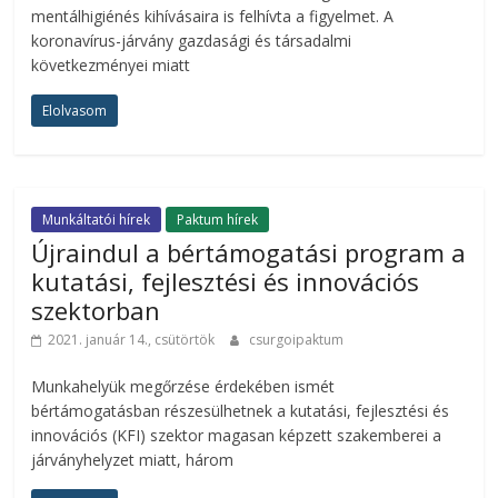
mentálhigiénés kihívásaira is felhívta a figyelmet. A
koronavírus-járvány gazdasági és társadalmi
következményei miatt
Elolvasom
Munkáltatói hírek
Paktum hírek
Újraindul a bértámogatási program a
kutatási, fejlesztési és innovációs
szektorban
2021. január 14., csütörtök
csurgoipaktum
Munkahelyük megőrzése érdekében ismét
bértámogatásban részesülhetnek a kutatási, fejlesztési és
innovációs (KFI) szektor magasan képzett szakemberei a
járványhelyzet miatt, három