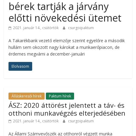
bérek tartják a járvány
előtti növekedési ütemet
2021. január 14., csütörtök
csurgoipaktum
A Takarékbank vezető elemzője szerint egyelőre a második
hullám sem okozott nagy károkat a munkaerőpiacon, de
érdemes megvárni a december-januári
Elolvasom
Álláskeresői hírek
Paktum hírek
ÁSZ: 2020 áttörést jelentett a táv- és
otthoni munkavégzés elterjedésében
2021. január 14., csütörtök
csurgoipaktum
Az Állami Számvevőszék az otthonról végzett munka