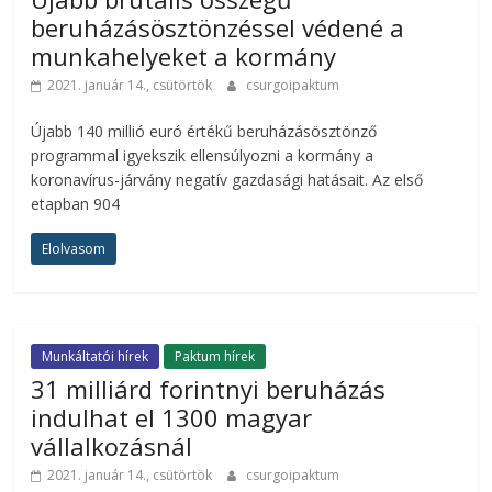
beruházásösztönzéssel védené a
munkahelyeket a kormány
2021. január 14., csütörtök
csurgoipaktum
Újabb 140 millió euró értékű beruházásösztönző
programmal igyekszik ellensúlyozni a kormány a
koronavírus-járvány negatív gazdasági hatásait. Az első
etapban 904
Elolvasom
Munkáltatói hírek
Paktum hírek
31 milliárd forintnyi beruházás
indulhat el 1300 magyar
vállalkozásnál
2021. január 14., csütörtök
csurgoipaktum