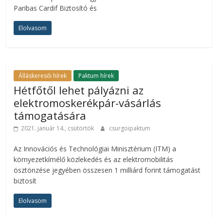
Paribas Cardif Biztosító és
Elolvasom
Álláskeresői hírek
Paktum hírek
Hétfőtől lehet pályázni az
elektromoskerékpár-vásárlás
támogatására
2021. január 14., csütörtök
csurgoipaktum
Az Innovációs és Technológiai Minisztérium (ITM) a
környezetkímélő közlekedés és az elektromobilitás
ösztönzése jegyében összesen 1 milliárd forint támogatást
biztosít
Elolvasom